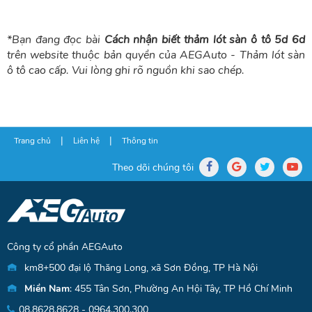
*Bạn đang đọc bài
Cách nhận biết thảm lót sàn ô tô 5d 6d
trên website thuộc bản quyền của
AEGAuto - Thảm lót sàn
ô tô cao cấp
. Vui lòng ghi rõ nguồn khi sao chép.
|
|
Trang chủ
Liên hệ
Thông tin
Theo dõi chúng tôi
Công ty cổ phần AEGAuto
km8+500 đại lộ Thăng Long, xã Sơn Đồng, TP Hà Nội
Miền Nam
: 455 Tân Sơn, Phường An Hội Tây, TP Hồ Chí Minh
08.8628.8628 - 0964.300.300