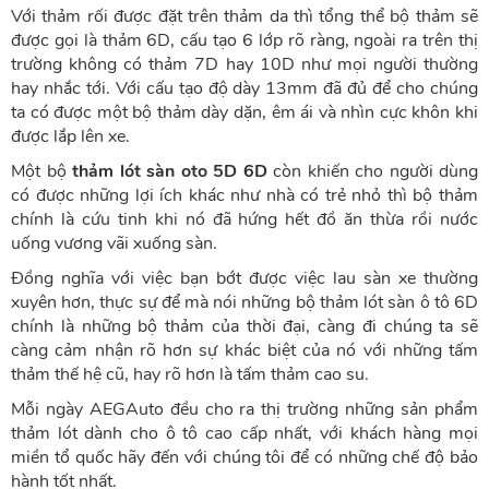
Với thảm rối được đặt trên thảm da thì tổng thể bộ thảm sẽ
được gọi là thảm 6D, cấu tạo 6 lớp rõ ràng, ngoài ra trên thị
trường không có thảm 7D hay 10D như mọi người thường
hay nhắc tới. Với cấu tạo độ dày 13mm đã đủ để cho chúng
ta có được một bộ thảm dày dặn, êm ái và nhìn cực khôn khi
được lắp lên xe.
Một bộ
thảm lót sàn oto 5D 6D
còn khiến cho người dùng
có được những lợi ích khác như nhà có trẻ nhỏ thì bộ thảm
chính là cứu tinh khi nó đã hứng hết đồ ăn thừa rồi nước
uống vương vãi xuống sàn.
Đồng nghĩa với việc bạn bớt được việc lau sàn xe thường
xuyên hơn, thực sự để mà nói những bộ thảm lót sàn ô tô 6D
chính là những bộ thảm của thời đại, càng đi chúng ta sẽ
càng cảm nhận rõ hơn sự khác biệt của nó với những tấm
thảm thế hệ cũ, hay rõ hơn là tấm thảm cao su.
Mỗi ngày AEGAuto đều cho ra thị trường những sản phẩm
thảm lót dành cho ô tô cao cấp nhất, với khách hàng mọi
miền tổ quốc hãy đến với chúng tôi để có những chế độ bảo
hành tốt nhất.