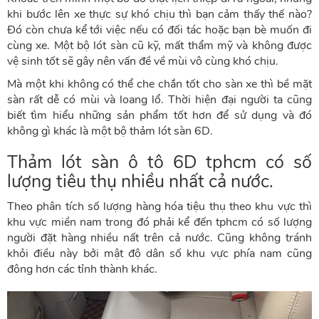
khi bước lên xe thực sự khó chịu thì bạn cảm thấy thế nào?
Đó còn chưa kể tới việc nếu có đối tác hoặc bạn bè muốn đi
cùng xe. Một bộ lót sàn cũ kỹ, mất thẩm mỹ và không được
vệ sinh tốt sẽ gây nên vấn đề về mùi vô cùng khó chịu.
Mà một khi không có thể che chắn tốt cho sàn xe thì bề mặt
sàn rất dễ có mùi và loang lổ. Thời hiện đại người ta cũng
biết tìm hiểu những sản phẩm tốt hơn để sử dụng và đó
không gì khác là một bộ thảm lót sàn 6D.
Thảm lót sàn ô tô 6D tphcm
có số
lượng tiêu thụ nhiều nhất cả nước.
Theo phân tích số lượng hàng hóa tiệu thụ theo khu vực thì
khu vực miền nam trong đó phải kể đến tphcm có số lượng
người đặt hàng nhiều nất trên cả nước. Cũng không tránh
khỏi điều này bởi mật độ dân số khu vực phía nam cũng
đông hơn các tỉnh thành khác.