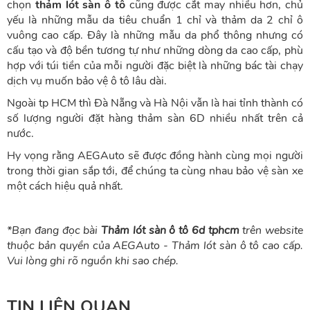
chọn
thảm lót sàn ô tô
cũng được cắt may nhiều hơn, chủ
yếu là những mẫu da tiêu chuẩn 1 chỉ và thảm da 2 chỉ ô
vuông cao cấp. Đây là những mẫu da phổ thông nhưng có
cấu tạo và độ bền tương tự như những dòng da cao cấp, phù
hợp với túi tiền của mỗi người đặc biệt là những bác tài chạy
dịch vụ muốn bảo vệ ô tô lâu dài.
Ngoài tp HCM thì Đà Nẵng và Hà Nội vẫn là hai tỉnh thành có
số lượng người đặt hàng thảm sàn 6D nhiều nhất trên cả
nước.
Hy vọng rằng AEGAuto sẽ được đồng hành cùng mọi người
trong thời gian sắp tới, để chúng ta cùng nhau bảo vệ sàn xe
một cách hiệu quả nhất.
*Bạn đang đọc bài
Thảm lót sàn ô tô 6d tphcm
trên website
thuộc bản quyền của
AEGAuto - Thảm lót sàn ô tô cao cấp
.
Vui lòng ghi rõ nguồn khi sao chép.
TIN LIÊN QUAN